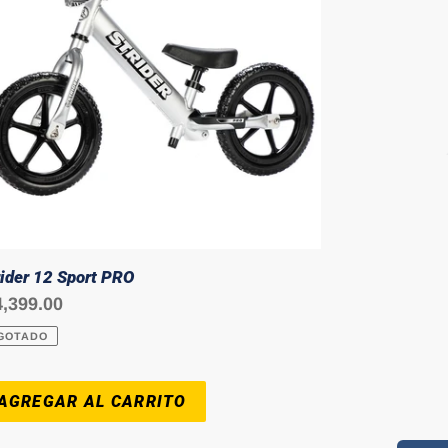
rider 12 Sport PRO
ecio
4,399.00
bitual
GOTADO