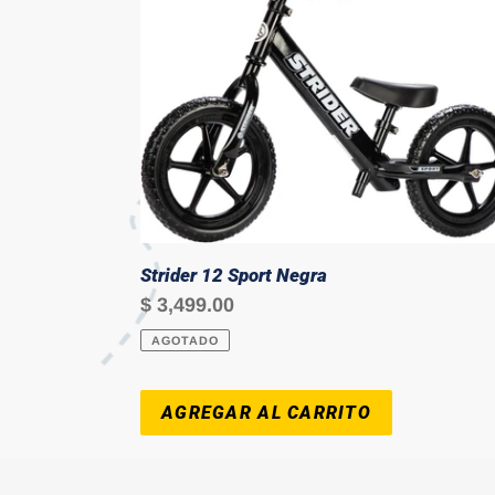
12
Sport
Negra
Strider 12 Sport Negra
Precio
$ 3,499.00
habitual
AGOTADO