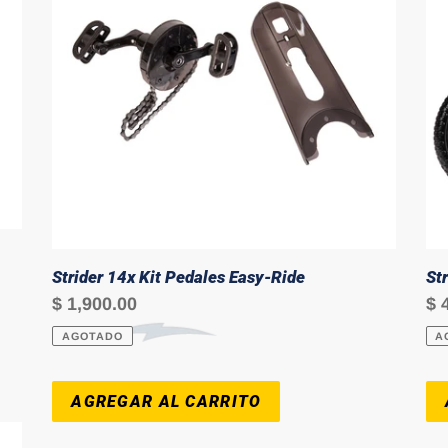
ó
Easy-
n
Ride
:
Strider 14x Kit Pedales Easy-Ride
St
Precio
$ 1,900.00
Pr
$ 
habitual
ha
AGOTADO
A