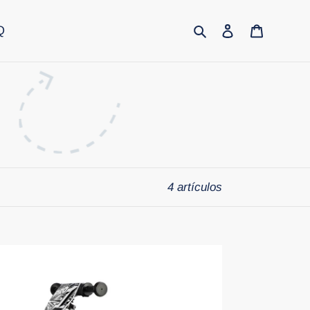
Buscar
Ingresar
Carrito
Q
4 artículos
ider
ort
RO