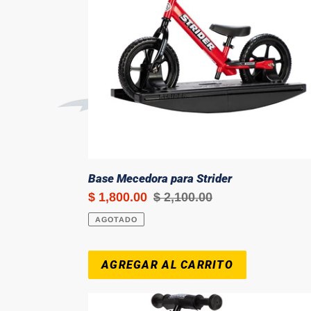
Base Mecedora para Strider
Precio
$ 1,800.00
Precio
$ 2,100.00
de
habitual
AGOTADO
venta
Strider