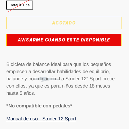
Default Title
AGOTADO
AVISARME CUANDO ESTE DISPONIBLE
Agregando
el
Bicicleta de balance ideal para que los pequeños
producto
empiecen a desarrollar habilidades de equilibrio,
a
balance y coordinación. La Strider 12" Sport crece
tu
con ellos, ya que es para niños desde 18 meses
carrito
hasta 5 años.
*No compatible con pedales*
Manual de uso - Strider 12 Sport